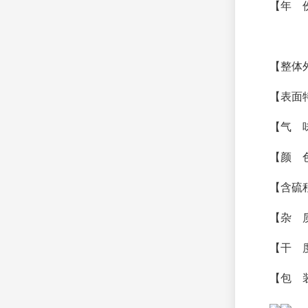
【年 
暂未上传
友情链接
【整体
暂无链接
【表面
【气 
【颜 
【含硫
【杂 
【干 度
【包 