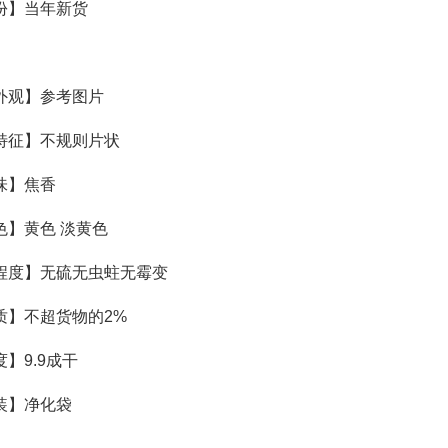
份】当年新货
外观】参考图片
特征】不规则片状
味】焦香
色】黄色 淡黄色
程度】无硫无虫蛀无霉变
质】不超货物的2%
】9.9成干
装】净化袋