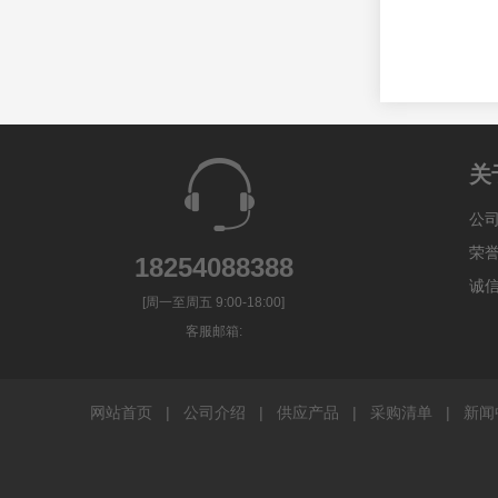
关
公
荣
18254088388
诚
[周一至周五 9:00-18:00]
客服邮箱:
网站首页
|
公司介绍
|
供应产品
|
采购清单
|
新闻