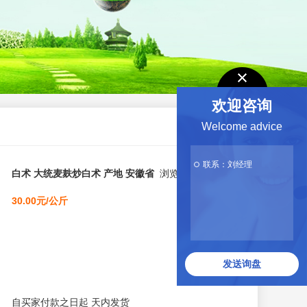
欢迎咨询
Welcome advice
联系：刘经理
白术 大统麦麸炒白术 产地 安徽省
浏览次数：1031
30.00元/公斤
发送询盘
自买家付款之日起
天内发货