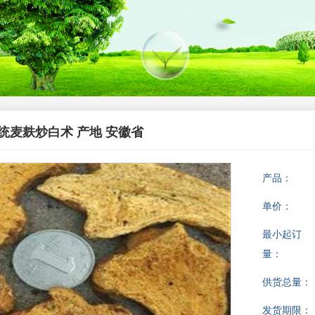
统麦麸炒白术 产地 安徽省
产品：
单价：
最小起订
量：
供货总量：
发货期限：