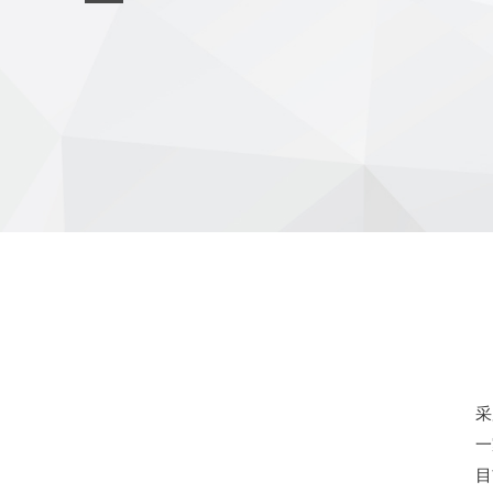
采
一
目