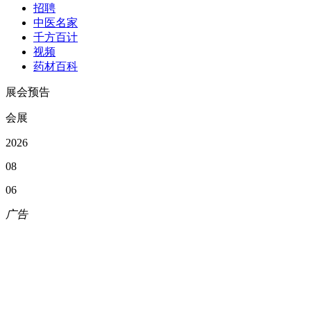
招聘
中医名家
千方百计
视频
药材百科
展会预告
会展
2026
08
06
广告