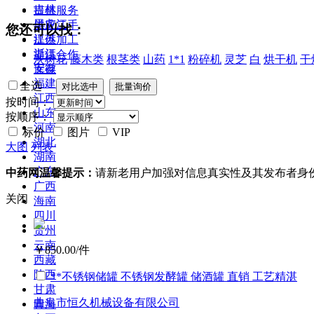
吉林
提供服务
黑龙江
供应二手
您还可以找：
江苏
提供加工
浙江
提供合作
灰树花
藤木类
根茎类
山药
1*1
粉碎机
灵芝
白
烘干机
干
安徽
库存
福建
全选
江西
按时间：
山东
按顺序：
河南
标价
图片
VIP
湖北
大图
列表
湖南
广东
中药网温馨提示：
请新老用户加强对信息真实性及其发布者身
广西
关闭
海南
四川
贵州
云南
￥850.00
/件
西藏
陕西
**不锈钢储罐 不锈钢发酵罐 储酒罐 直销 工艺精湛
甘肃
曲阜市恒久机械设备有限公司
青海