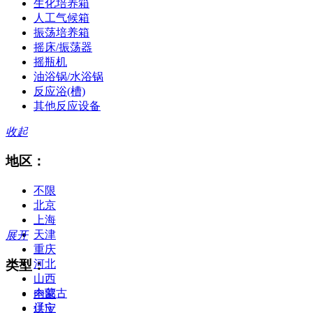
生化培养箱
人工气候箱
振荡培养箱
摇床/振荡器
摇瓶机
油浴锅/水浴锅
反应浴(槽)
其他反应设备
收起
地区：
不限
北京
上海
天津
展开
重庆
类型：
河北
山西
内蒙古
全部
辽宁
供应