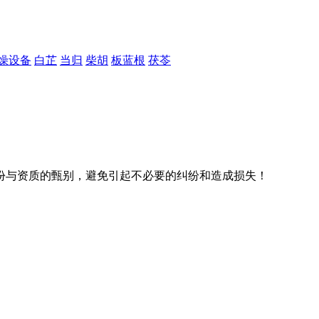
燥设备
白芷
当归
柴胡
板蓝根
茯苓
份与资质的甄别，避免引起不必要的纠纷和造成损失！