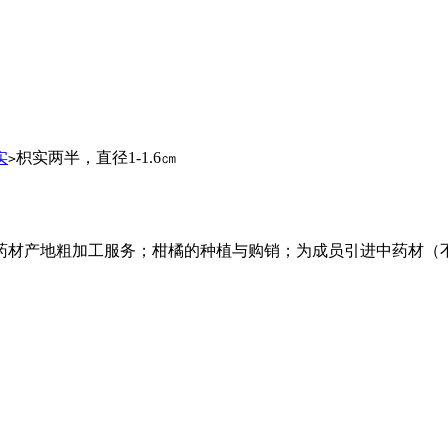
实
枳实两半，直径1-1.6㎝
>
药材产地粗加工服务；柑橘的种植与购销；为成员引进中药材（