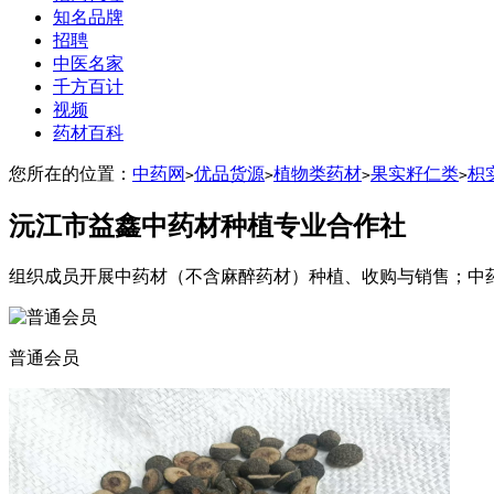
知名品牌
招聘
中医名家
千方百计
视频
药材百科
您所在的位置：
中药网
优品货源
植物类药材
果实籽仁类
枳
>
>
>
>
沅江市益鑫中药材种植专业合作社
组织成员开展中药材（不含麻醉药材）种植、收购与销售；中
普通会员