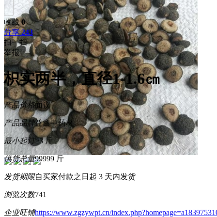
收藏
0
分享
243
扫一扫
举报
枳实两半，直径1-1.6㎝
产品价格
面议
产品品牌
益鑫中药材
最小起订
≥3 斤
供货总量
99999 斤
发货期限
自买家付款之日起
3
天内发货
浏览次数
741
企业旺铺
https://www.zgzywpt.cn/index.php?homepage=a18397531