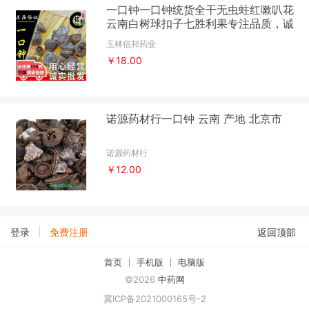
一口钟一口钟统货全干无虫蛀红嗽叭花
云南白树球扣子七胜利果专注品质，诚
信信邦！
玉林信邦药业
￥18.00
诺源药材行一口钟 云南 产地 北京市
诺源药材行
￥12.00
|
登录
免费注册
返回顶部
首页
手机版
电脑版
©2026
中药网
冀ICP备2021000165号-2