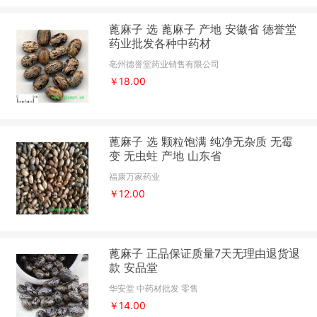
蓖麻子 选 蓖麻子 产地 安徽省 德誉堂
药业批发各种中药材
亳州德誉堂药业销售有限公司
￥18.00
蓖麻子 选 颗粒饱满 纯净无杂质 无霉
变 无虫蛀 产地 山东省
福康万家药业
￥12.00
蓖麻子 正品保证质量7天无理由退货退
款 安品堂
华安堂 中药材批发 零售
￥14.00