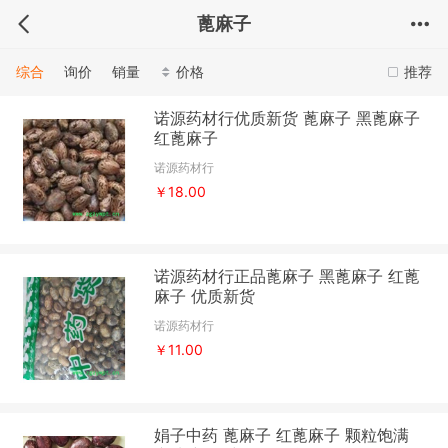
蓖麻子
综合
询价
销量
价格
推荐
诺源药材行优质新货 蓖麻子 黑蓖麻子
红蓖麻子
诺源药材行
￥18.00
诺源药材行正品蓖麻子 黑蓖麻子 红蓖
麻子 优质新货
诺源药材行
￥11.00
娟子中药 蓖麻子 红蓖麻子 颗粒饱满