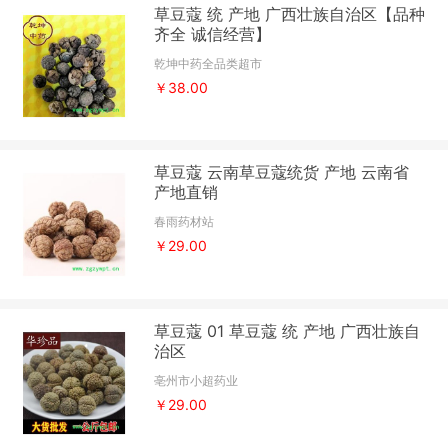
草豆蔻 统 产地 广西壮族自治区【品种
齐全 诚信经营】
乾坤中药全品类超市
￥38.00
草豆蔻 云南草豆蔻统货 产地 云南省
产地直销
春雨药材站
￥29.00
草豆蔻 01 草豆蔻 统 产地 广西壮族自
治区
亳州市小超药业
￥29.00