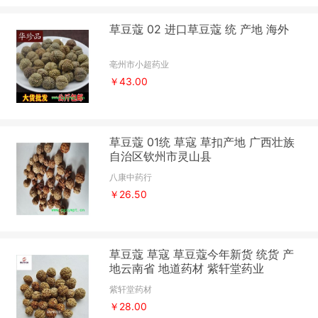
草豆蔻 02 进口草豆蔻 统 产地 海外
亳州市小超药业
￥43.00
草豆蔻 01统 草寇 草扣产地 广西壮族
自治区钦州市灵山县
八康中药行
￥26.50
草豆蔻 草寇 草豆蔻今年新货 统货 产
地云南省 地道药材 紫轩堂药业
紫轩堂药材
￥28.00