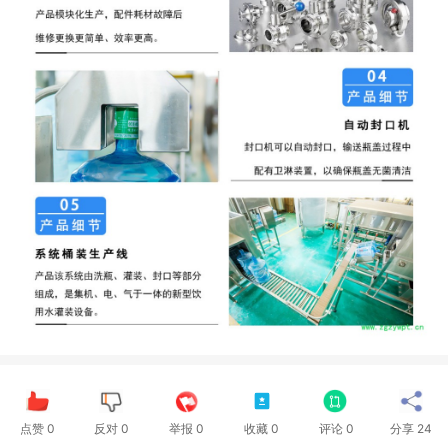
点赞
0
反对
0
举报 0
收藏 0
评论
0
分享
24