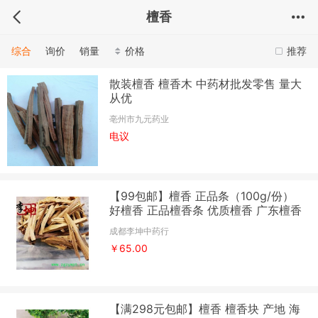
檀香
综合
询价
销量
价格
推荐
散装檀香 檀香木 中药材批发零售 量大
从优
亳州市九元药业
电议
【99包邮】檀香 正品条（100g/份）
好檀香 正品檀香条 优质檀香 广东檀香
成都李坤中药行
￥65.00
【满298元包邮】檀香 檀香块 产地 海