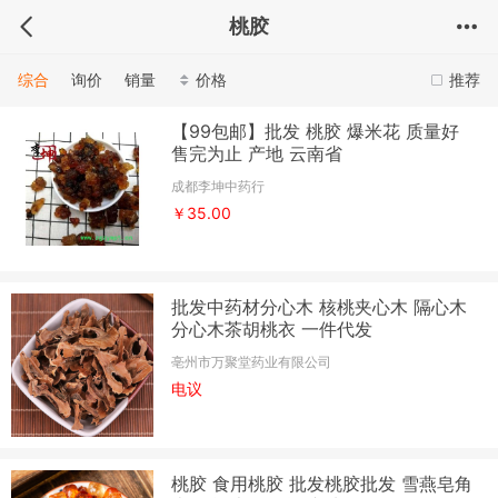
桃胶
综合
询价
销量
价格
推荐
【99包邮】批发 桃胶 爆米花 质量好
售完为止 产地 云南省
成都李坤中药行
￥35.00
批发中药材分心木 核桃夹心木 隔心木
分心木茶胡桃衣 一件代发
亳州市万聚堂药业有限公司
电议
桃胶 食用桃胶 批发桃胶批发 雪燕皂角