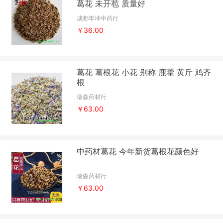
葛花 未开苞 质量好
成都李坤中药行
￥36.00
葛花 葛根花 小花 别称 鹿藿 黄斤 鸡齐
根
瑞森药材行
￥63.00
中药材葛花 今年新货葛根花颜色好
瑞森药材行
￥63.00