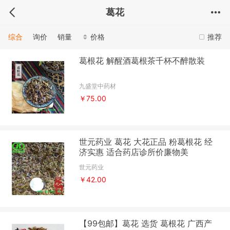
葛花
综合
询价
销量
价格
推荐
葛根花 解醒酒葛根茶千杯不醉散装
九盛堂中药材
￥75.00
世元药业 葛花 大花正品 粉葛根花 经
济实惠 适合药店诊所价廉物美
世元药业
￥42.00
【99包邮】葛花 选货 葛根花 广西产