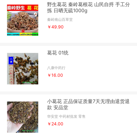
野生葛花 秦岭葛根花 山民自捋 手工分
拣 日晒无硫1000g
秦岭南山百草堂
￥49.90
葛花 01统
八康中药行
￥16.00
小葛花 正品保证质量7天无理由退货退
款 安品堂
华安堂 中药材批发 零售
￥24.00