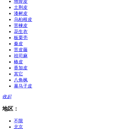
地骨皮
土荆皮
漆树皮
乌桕根皮
苦楝皮
花生衣
板栗壳
秦皮
苦皮藤
祖司麻
椿皮
香加皮
其它
八角枫
暴马子皮
收起
地区：
不限
北京