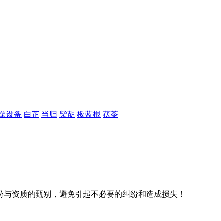
燥设备
白芷
当归
柴胡
板蓝根
茯苓
份与资质的甄别，避免引起不必要的纠纷和造成损失！