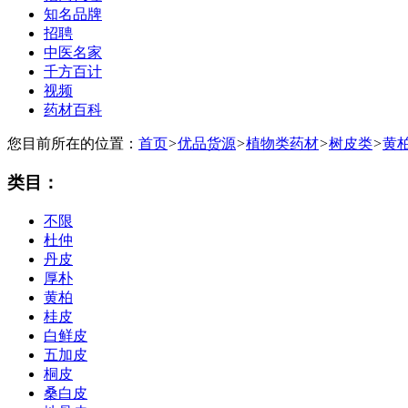
知名品牌
招聘
中医名家
千方百计
视频
药材百科
您目前所在的位置：
首页
>
优品货源
>
植物类药材
>
树皮类
>
黄
类目：
不限
杜仲
丹皮
厚朴
黄柏
桂皮
白鲜皮
五加皮
桐皮
桑白皮