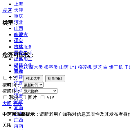
上海
天津
展开
重庆
类型：
河北
山西
内蒙古
全部
辽宁
供应
吉林
提供服务
黑龙江
供应二手
您还可以找：
江苏
提供加工
浙江
提供合作
灰树花
藤木类
根茎类
山药
1*1
粉碎机
灵芝
白
烘干机
干
安徽
库存
福建
全选
江西
按时间：
山东
按顺序：
河南
标价
图片
VIP
湖北
大图
列表
湖南
广东
中药网温馨提示：
请新老用户加强对信息真实性及其发布者身
广西
关闭
海南