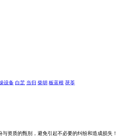
燥设备
白芷
当归
柴胡
板蓝根
茯苓
份与资质的甄别，避免引起不必要的纠纷和造成损失！