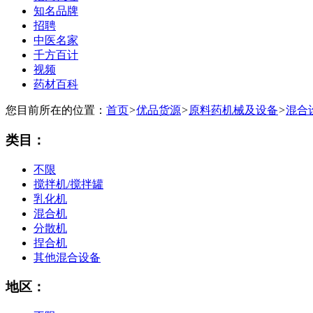
知名品牌
招聘
中医名家
千方百计
视频
药材百科
您目前所在的位置：
首页
>
优品货源
>
原料药机械及设备
>
混合
类目：
不限
搅拌机/搅拌罐
乳化机
混合机
分散机
捏合机
其他混合设备
地区：