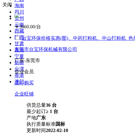
关闭
海南
四川
贵州
云南
￥3660.00
/台
西藏
陕西
台宝环保价格实惠(图)、中药打粉机、中山打粉机_色
甘肃
东莞市台宝环保机械有限公司
青海
宁夏
广东-东莞市
新疆
台湾
企业会员
香港
澳门
立即购买
企业旺铺
供货总量
36 台
最少起订
≥ 1 台
产地
广东
执行质量标准
国标
更新时间
2022-02-10