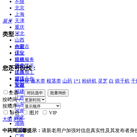
不限
北京
上海
天津
展开
重庆
类型：
河北
山西
内蒙古
全部
辽宁
供应
吉林
提供服务
黑龙江
供应二手
您还可以找：
江苏
提供加工
浙江
提供合作
灰树花
藤木类
根茎类
山药
1*1
粉碎机
灵芝
白
烘干机
干
安徽
库存
福建
全选
江西
按时间：
山东
按顺序：
河南
标价
图片
VIP
湖北
大图
列表
湖南
广东
中药网温馨提示：
请新老用户加强对信息真实性及其发布者身
广西