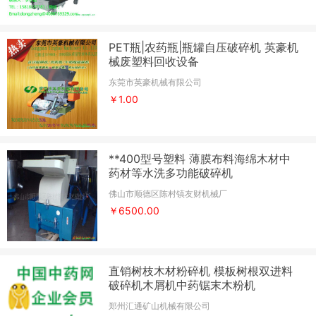
PET瓶|农药瓶|瓶罐自压破碎机 英豪机
械废塑料回收设备
东莞市英豪机械有限公司
￥1.00
**400型号塑料 薄膜布料海绵木材中
药材等水洗多功能破碎机
佛山市顺德区陈村镇友财机械厂
￥6500.00
直销树枝木材粉碎机 模板树根双进料
破碎机木屑机中药锯末木粉机
郑州汇通矿山机械有限公司