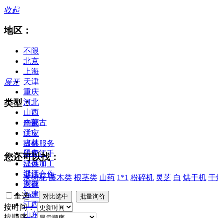
收起
地区：
不限
北京
上海
天津
展开
重庆
类型：
河北
山西
内蒙古
全部
辽宁
供应
吉林
提供服务
黑龙江
供应二手
您还可以找：
江苏
提供加工
浙江
提供合作
灰树花
藤木类
根茎类
山药
1*1
粉碎机
灵芝
白
烘干机
干
安徽
库存
福建
全选
江西
按时间：
山东
按顺序：