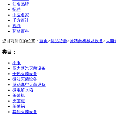
知名品牌
招聘
中医名家
千方百计
视频
药材百科
您目前所在的位置：
首页
>
优品货源
>
原料药机械及设备
>
灭菌
类目：
不限
压力蒸汽灭菌设备
干热灭菌设备
微波灭菌设备
脉动真空灭菌设备
微电解水箱
杀菌机
灭菌柜
杀菌锅
其他灭菌设备