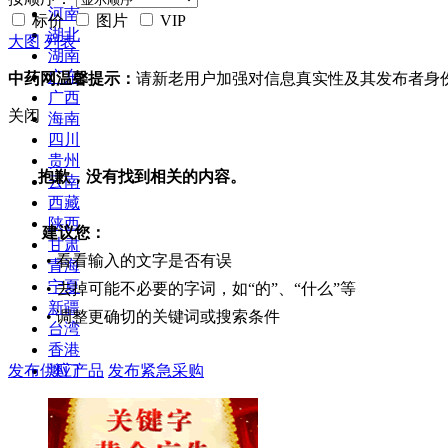
河南
标价
图片
VIP
湖北
大图
列表
湖南
广东
中药网温馨提示：
请新老用户加强对信息真实性及其发布者身
广西
关闭
海南
四川
贵州
抱歉，没有找到相关的内容。
云南
西藏
陕西
建议您：
甘肃
• 看看输入的文字是否有误
青海
宁夏
• 去掉可能不必要的字词，如“的”、“什么”等
新疆
• 调整更确切的关键词或搜索条件
台湾
香港
发布供应产品
发布紧急采购
澳门