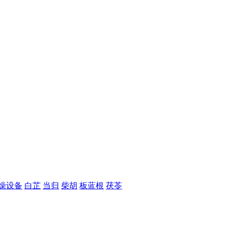
燥设备
白芷
当归
柴胡
板蓝根
茯苓