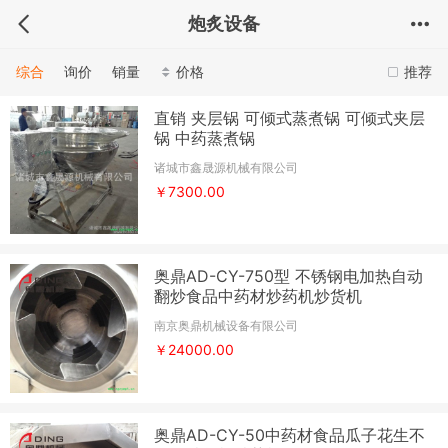
炮炙设备
综合
询价
销量
价格
推荐
直销 夹层锅 可倾式蒸煮锅 可倾式夹层
锅 中药蒸煮锅
诸城市鑫晟源机械有限公司
￥7300.00
奥鼎AD-CY-750型 不锈钢电加热自动
翻炒食品中药材炒药机炒货机
南京奥鼎机械设备有限公司
￥24000.00
奥鼎AD-CY-50中药材食品瓜子花生不