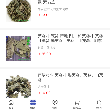
款 安品堂
华安堂 中药材批发 零售
￥13.00
芙蓉叶 统货 产地 四川省 芙蓉叶 芙蓉
叶统货 地芙蓉、芙蓉、山芙蓉、胡李
花、三变花、木棉
岐黄中药批发
￥25.00
吉康药业 芙蓉叶 地芙蓉、芙蓉、山芙
蓉
吉康药业
￥16.00
首页
频道
消息
购物车
我的