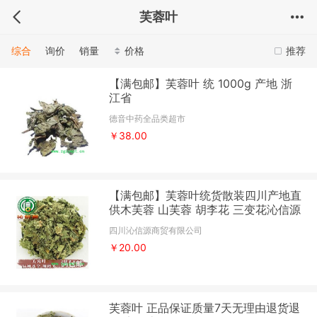
芙蓉叶
综合
询价
销量
价格
推荐
【满包邮】芙蓉叶 统 1000g 产地 浙
江省
德音中药全品类超市
￥38.00
【满包邮】芙蓉叶统货散装四川产地直
供木芙蓉 山芙蓉 胡李花 三变花沁信源
中药材批发
四川沁信源商贸有限公司
￥20.00
芙蓉叶 正品保证质量7天无理由退货退