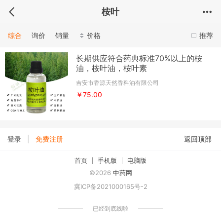
桉叶
综合
询价
销量
价格
推荐
长期供应符合药典标准70%以上的桉
油，桉叶油，桉叶素
吉安市香源天然香料油有限公司
￥75.00
|
登录
免费注册
返回顶部
首页
手机版
电脑版
©2026
中药网
冀ICP备2021000165号-2
已经到底线啦