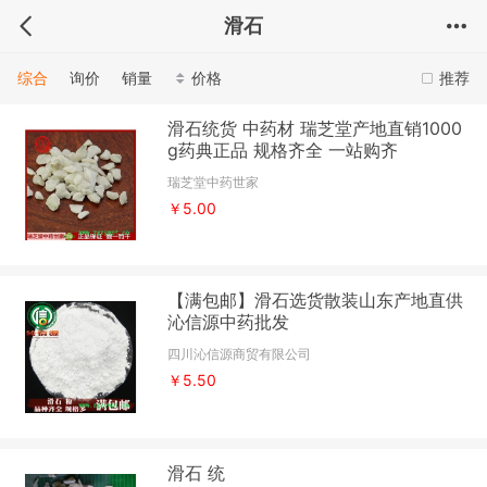
滑石
综合
询价
销量
价格
推荐
滑石统货 中药材 瑞芝堂产地直销1000
g药典正品 规格齐全 一站购齐
瑞芝堂中药世家
￥5.00
【满包邮】滑石选货散装山东产地直供
沁信源中药批发
四川沁信源商贸有限公司
￥5.50
滑石 统