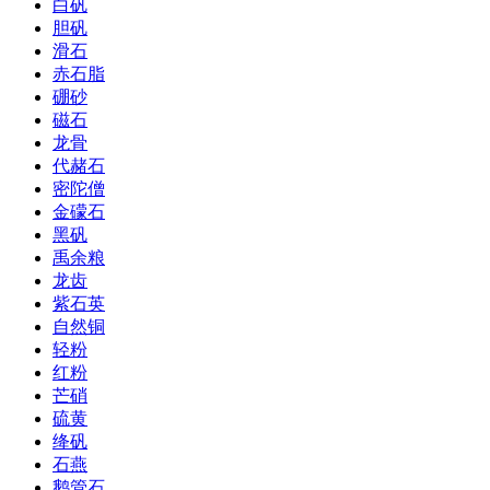
白矾
胆矾
滑石
赤石脂
硼砂
磁石
龙骨
代赭石
密陀僧
金礞石
黑矾
禹余粮
龙齿
紫石英
自然铜
轻粉
红粉
芒硝
硫黄
绛矾
石燕
鹅管石