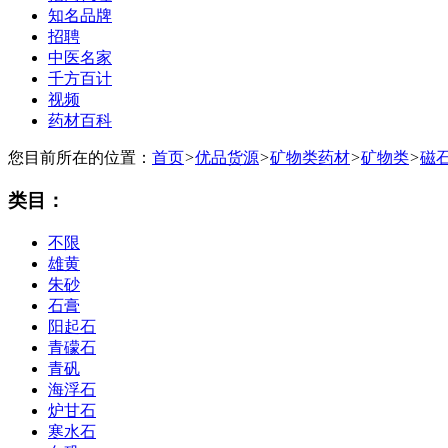
知名品牌
招聘
中医名家
千方百计
视频
药材百科
您目前所在的位置：
首页
>
优品货源
>
矿物类药材
>
矿物类
>
磁
类目：
不限
雄黄
朱砂
石膏
阳起石
青礞石
青矾
海浮石
炉甘石
寒水石