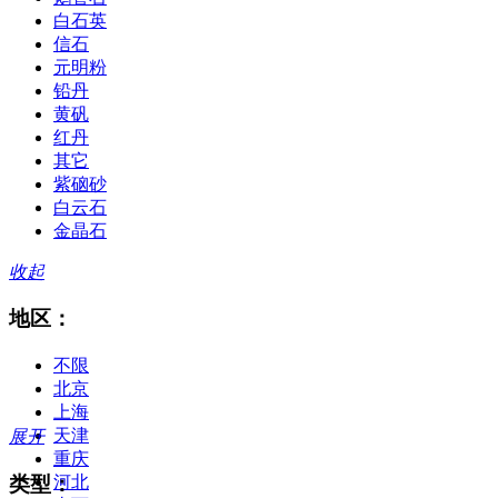
白石英
信石
元明粉
铅丹
黄矾
红丹
其它
紫硇砂
白云石
金晶石
收起
地区：
不限
北京
上海
天津
展开
重庆
类型：
河北