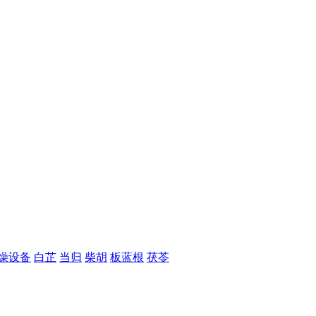
燥设备
白芷
当归
柴胡
板蓝根
茯苓