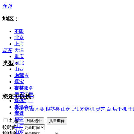
收起
地区：
不限
北京
上海
天津
展开
重庆
类型：
河北
山西
内蒙古
全部
辽宁
供应
吉林
提供服务
黑龙江
供应二手
您还可以找：
江苏
提供加工
浙江
提供合作
灰树花
藤木类
根茎类
山药
1*1
粉碎机
灵芝
白
烘干机
干
安徽
库存
福建
全选
江西
按时间：
山东
按顺序：