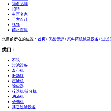
知名品牌
招聘
中医名家
千方百计
视频
药材百科
您目前所在的位置：
首页
>
优品货源
>
原料药机械及设备
>
过滤
类目：
不限
过滤设备
离心机
振动筛
压滤机
除尘器
筛选机/筛分机
滤油机
分选机
其它过滤设备