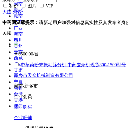
河南
标价
图片
VIP
湖北
大图
列表
湖南
广东
中药网温馨提示：
请新老用户加强对信息真实性及其发布者身
广西
关闭
海南
四川
贵州
云南
￥6500.00
/台
西藏
陕西
中草药粉末振动筛分机 中药去杂机现货800-1500型号
甘肃
新乡市天众机械制造有限公司
青海
宁夏
河南-新乡市
新疆
台湾
企业会员
香港
澳门
立即购买
企业旺铺