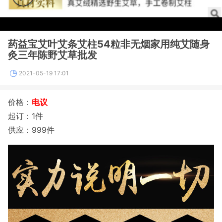
药益宝艾叶艾条艾柱54粒非无烟家用纯艾随身
灸三年陈野艾草批发
2021-05-19 17:01
价格：
电议
起订：1件
供应：999件