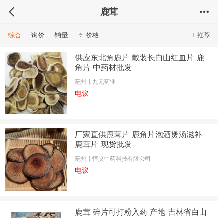
鹿茸
综合
询价
销量
价格
推荐
供应东北角鹿片 散装长白山红血片 鹿
角片 中药材批发
亳州市九元药业
电议
厂家直供鹿茸片 鹿角片泡酒煲汤滋补
鹿茸片 现货批发
亳州市恒义中药科技有限公司
电议
鹿茸 碎片可打粉入药 产地 吉林省白山