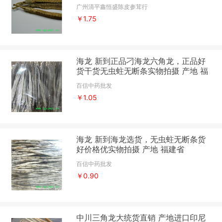
加的才是好药材
广州清平鑫恒盛陈皮参茸行
￥1.75
海龙 新到正品刁海龙六角龙，正品好
货干货无虫蛀无断条实物拍摄 产地 福
建省
百信中药批发
￥1.05
海龙 新到海龙选货，无虫蛀无断条货
好价格优实物拍摄 产地 福建省
百信中药批发
￥0.90
中川三角龙大统货直销 产地进口印尼