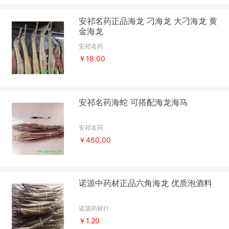
安祁名药正品海龙 刁海龙 大刁海龙 黄
金海龙
安祁名药
￥18.00
安祁名药海蛇 可搭配海龙海马
安祁名药
￥460.00
诺源中药材正品六角海龙 优质泡酒料
诺源药材行
￥1.20