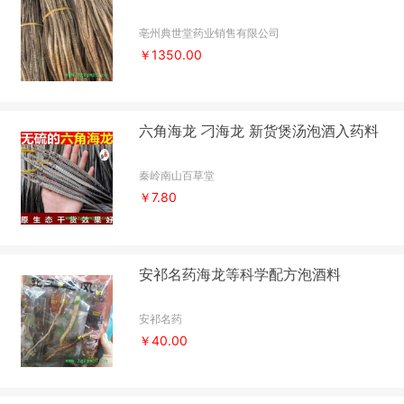
亳州典世堂药业销售有限公司
￥1350.00
六角海龙 刁海龙 新货煲汤泡酒入药料
秦岭南山百草堂
￥7.80
安祁名药海龙等科学配方泡酒料
安祁名药
￥40.00