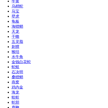
牛黄
乌梢蛇
马宝
壁虎
龟板
海螵蛸
天龙
干蟾
五灵脂
刺猬
猴结
水牛角
金钱白花蛇
蛇蜕
石决明
桑螵蛸
燕窝
鸡内金
海龙
蛤蚧
蛇胆
鹿鞭