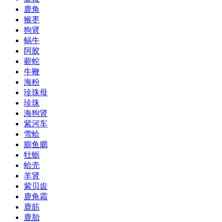
鹿角
猴枣
狗肾
蜗牛
阿胶
蕲蛇
牛鞭
海粉
珍珠母
珍珠
海狗肾
紫河车
雪蛤
膨鱼腮
牡蛎
蛤壳
羊肾
紫贝齿
鹿角霜
鹿筋
鹿胎