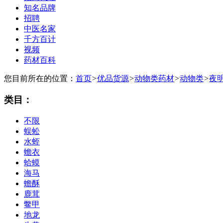
知名品牌
招聘
中医名家
千方百计
视频
药材百科
您目前所在的位置：
首页
>
优品货源
>
动物类药材
>
动物类
>
夜
类目：
不限
蜈蚣
水蛭
蟾衣
蛤蟆
海马
蟾酥
鹿茸
鳖甲
地龙