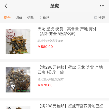
壁虎
综合
询价
销量
价格
推荐
天龙 壁虎 统货，高含量 产地 海外
【品种齐全 诚信经营】
乾坤中药全品类超市
￥580.00
【满298元包邮】壁虎 天龙 选货 产地
云南 1公斤一袋
良药堂药材批发超市
￥670.00
【满298元包邮】壁虎守宫四脚蛇巴壁