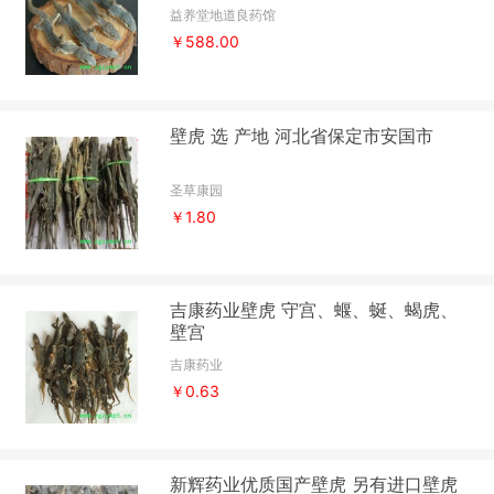
益养堂地道良药馆
￥588.00
壁虎 选 产地 河北省保定市安国市
圣草康园
￥1.80
吉康药业壁虎 守宫、蝘、蜒、蝎虎、
壁宫
吉康药业
￥0.63
新辉药业优质国产壁虎 另有进口壁虎