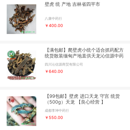
壁虎 统 产地 吉林省四平市
八康中药行
￥400.00
【满包邮】爬壁虎小统个适合抓药配方
统货散装缅甸产地直供天龙沁信源中药
批发
四川沁信源商贸有限公司
￥640.00
【99包邮】壁虎 进口天龙 守宫 统货
（500g）天龙 【良心经营 】
成都李坤中药行
￥550.00