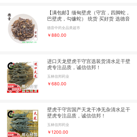
【满包邮】缅甸壁虎（守宫，四脚蛇，
巴壁虎，勾镰蛇） 统货 买好货 选德音
正品溯源 规范标准 三证齐全 全品类药
德音中药全品类超市
材一站购齐
￥880.00
进口天龙壁虎干守宫选装货清水足干壁
虎专注品质，诚信信邦！
玉林信邦药业
￥680.00
壁虎干守宫国产天龙干净无杂清水足干
壁虎专注品质，诚信信邦！
玉林信邦药业
￥1200.00