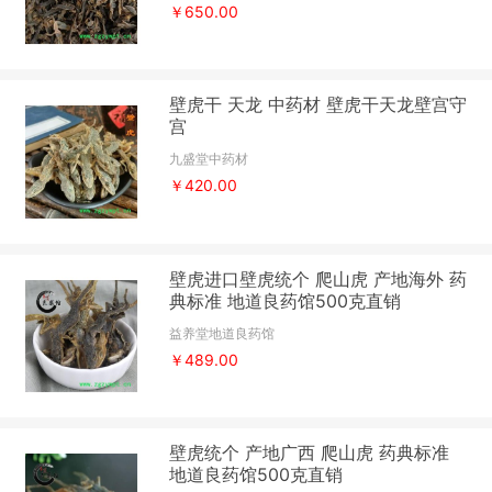
￥650.00
壁虎干 天龙 中药材 壁虎干天龙壁宫守
宫
九盛堂中药材
￥420.00
壁虎进口壁虎统个 爬山虎 产地海外 药
典标准 地道良药馆500克直销
益养堂地道良药馆
￥489.00
壁虎统个 产地广西 爬山虎 药典标准
地道良药馆500克直销