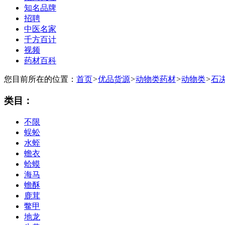
知名品牌
招聘
中医名家
千方百计
视频
药材百科
您目前所在的位置：
首页
>
优品货源
>
动物类药材
>
动物类
>
石
类目：
不限
蜈蚣
水蛭
蟾衣
蛤蟆
海马
蟾酥
鹿茸
鳖甲
地龙