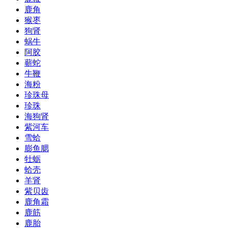
鹿角
猴枣
狗肾
蜗牛
阿胶
蕲蛇
牛鞭
海粉
珍珠母
珍珠
海狗肾
紫河车
雪蛤
膨鱼腮
牡蛎
蛤壳
羊肾
紫贝齿
鹿角霜
鹿筋
鹿胎