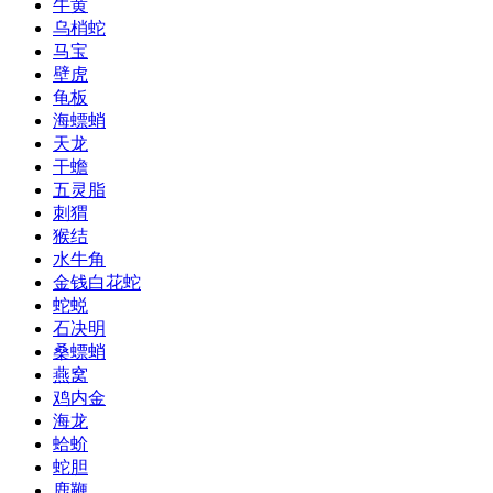
牛黄
乌梢蛇
马宝
壁虎
龟板
海螵蛸
天龙
干蟾
五灵脂
刺猬
猴结
水牛角
金钱白花蛇
蛇蜕
石决明
桑螵蛸
燕窝
鸡内金
海龙
蛤蚧
蛇胆
鹿鞭