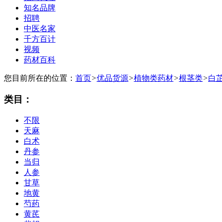
知名品牌
招聘
中医名家
千方百计
视频
药材百科
您目前所在的位置：
首页
>
优品货源
>
植物类药材
>
根茎类
>
白
类目：
不限
天麻
白术
丹参
当归
人参
甘草
地黄
芍药
黄芪