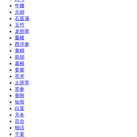
牛膝
元胡
石菖蒲
玉竹
龙胆草
重楼
西洋参
黄精
前胡
葛根
姜黄
苍术
土茯芩
苦参
香附
知母
白芨
天冬
百合
独活
干姜