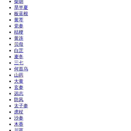
柴胡
旱半夏
板蓝根
黄芩
党参
桔梗
黄连
贝母
白芷
麦冬
三七
何首乌
山药
大黄
玄参
远志
防风
太子参
虎杖
沙参
木香
川芎