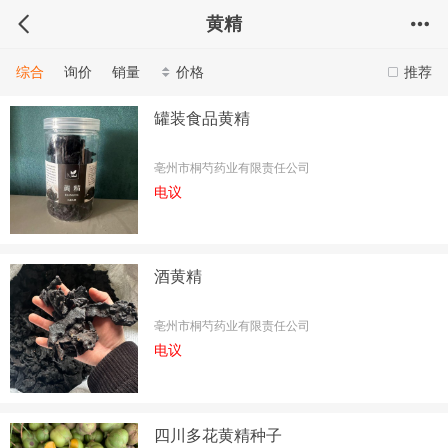
黄精
综合
询价
销量
价格
推荐
罐装食品黄精
亳州市桐芍药业有限责任公司
电议
酒黄精
亳州市桐芍药业有限责任公司
电议
四川多花黄精种子