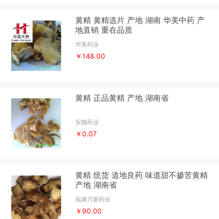
黄精 黄精选片 产地 湖南 华美中药 产
地直销 重在品质
华美药业
￥148.00
黄精 正品黄精 产地 湖南省
安顺药业
￥0.07
黄精 统货 道地良药 味道甜不掺苦黄精
产地 湖南省
福康万家药业
￥90.00