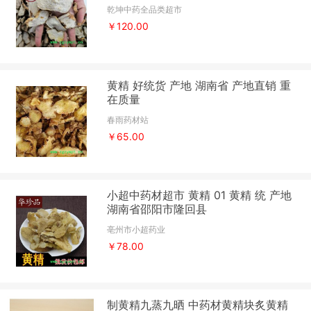
乾坤中药全品类超市
￥120.00
黄精 好统货 产地 湖南省 产地直销 重
在质量
春雨药材站
￥65.00
小超中药材超市 黄精 01 黄精 统 产地
湖南省邵阳市隆回县
亳州市小超药业
￥78.00
制黄精九蒸九晒 中药材黄精块炙黄精