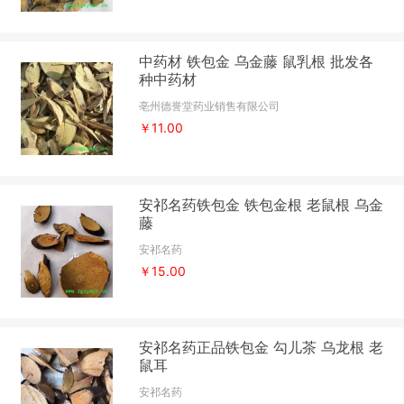
中药材 铁包金 乌金藤 鼠乳根 批发各
种中药材
亳州德誉堂药业销售有限公司
￥11.00
安祁名药铁包金 铁包金根 老鼠根 乌金
藤
安祁名药
￥15.00
安祁名药正品铁包金 勾儿茶 乌龙根 老
鼠耳
安祁名药