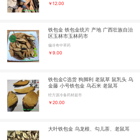
￥12.00
铁包金 铁包金统片 产地 广西壮族自治
区玉林市玉林药市
偏冷奇中草药
￥9.00
铁包金C选货 狗脚利 老鼠草 鼠乳头 乌
金藤 小号铁包金 乌石米 老鼠耳
经方源冷备药材超市
￥20.00
大叶铁包金 乌龙根、勾儿茶、老鼠耳