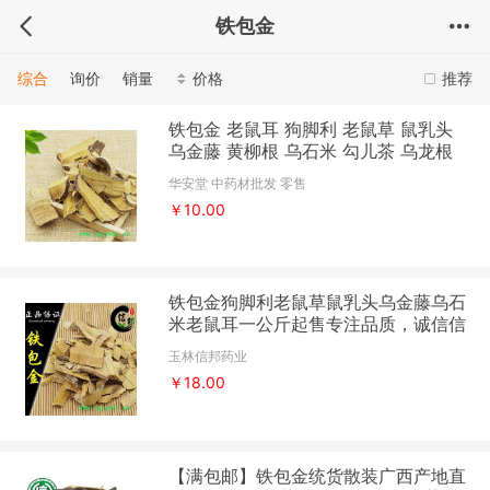
铁包金
综合
询价
销量
价格
推荐
铁包金 老鼠耳 狗脚利 老鼠草 鼠乳头
乌金藤 黄柳根 乌石米 勾儿茶 乌龙根
华安堂
华安堂 中药材批发 零售
￥10.00
铁包金狗脚利老鼠草鼠乳头乌金藤乌石
米老鼠耳一公斤起售专注品质，诚信信
邦！
玉林信邦药业
￥18.00
【满包邮】铁包金统货散装广西产地直