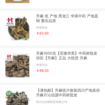
升麻 统 产地 黑龙江 华美中药 产地直
销 重在品质
华美药业
￥93.00
升麻1000克【至臻华美】中药材批发
供应【升麻】正品 大统货 升麻
华美药业
￥98.00
【满包邮】升麻统片散装四川产地直供
升麻片沁信源中药材批发
四川沁信源商贸有限公司