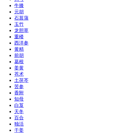
牛膝
元胡
石菖蒲
玉竹
龙胆草
重楼
西洋参
黄精
前胡
葛根
姜黄
苍术
土茯芩
苦参
香附
知母
白芨
天冬
百合
独活
干姜