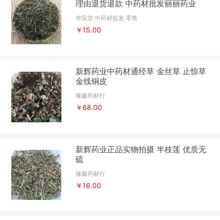
理由退货退款 中药材批发丽丽药业
华安堂 中药材批发 零售
￥15.00
新辉药业中药材通经草 金丝草 止惊草
金线铜皮
臻鑫药材行
￥68.00
新辉药业正品实物拍摄 半枝莲 优质无
硫
臻鑫药材行
￥16.00