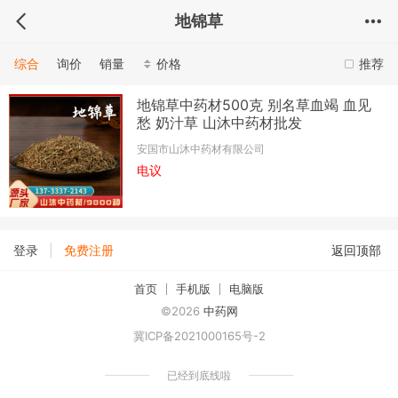
地锦草
综合
询价
销量
价格
推荐
地锦草中药材500克 别名草血竭 血见
愁 奶汁草 山沐中药材批发
安国市山沐中药材有限公司
电议
|
登录
免费注册
返回顶部
首页
手机版
电脑版
©2026
中药网
冀ICP备2021000165号-2
已经到底线啦