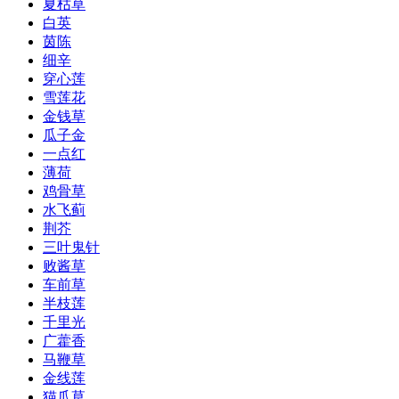
夏枯草
白英
茵陈
细辛
穿心莲
雪莲花
金钱草
瓜子金
一点红
薄荷
鸡骨草
水飞蓟
荆芥
三叶鬼针
败酱草
车前草
半枝莲
千里光
广藿香
马鞭草
金线莲
猫爪草