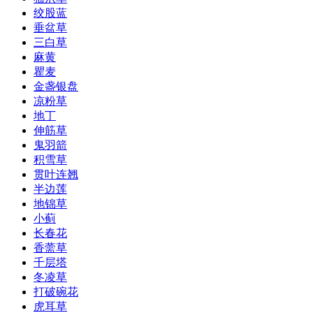
绞股蓝
垂盆草
三白草
麻黄
瞿麦
金盏银盘
凉粉草
地丁
伸筋草
鬼羽箭
积雪草
贯叶连翘
半边莲
地锦草
小蓟
长春花
香薷草
千层塔
冬凌草
打破碗花
虎耳草