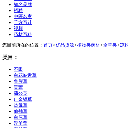
知名品牌
招聘
中医名家
千方百计
视频
药材百科
您目前所在的位置：
首页
>
优品货源
>
植物类药材
>
全草类
>
凉
类目：
不限
白花蛇舌草
鱼腥草
青蒿
蒲公英
广金钱草
益母草
仙鹤草
白屈草
淫羊藿