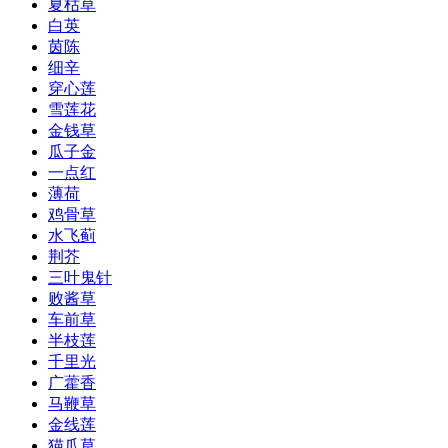
夏枯草
白英
茵陈
细辛
穿心莲
雪莲花
金钱草
瓜子金
一点红
薄荷
鸡骨草
水飞蓟
荆芥
三叶鬼针
败酱草
车前草
半枝莲
千里光
广藿香
马鞭草
金线莲
猫爪草