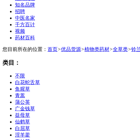
知名品牌
招聘
中医名家
千方百计
视频
药材百科
您目前所在的位置：
首页
>
优品货源
>
植物类药材
>
全草类
>
铃
类目：
不限
白花蛇舌草
鱼腥草
青蒿
蒲公英
广金钱草
益母草
仙鹤草
白屈草
淫羊藿