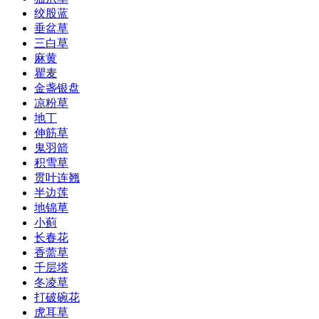
绞股蓝
垂盆草
三白草
麻黄
瞿麦
金盏银盘
凉粉草
地丁
伸筋草
鬼羽箭
积雪草
贯叶连翘
半边莲
地锦草
小蓟
长春花
香薷草
千层塔
冬凌草
打破碗花
虎耳草