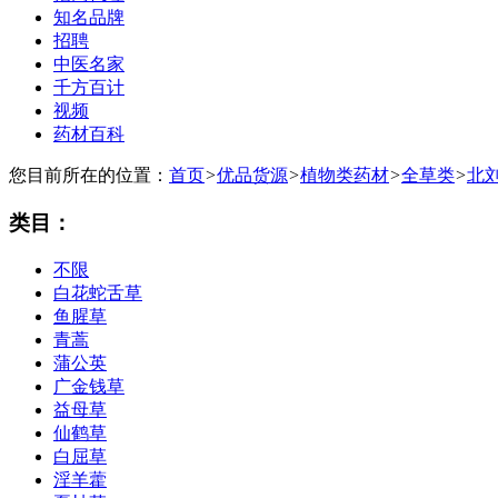
知名品牌
招聘
中医名家
千方百计
视频
药材百科
您目前所在的位置：
首页
>
优品货源
>
植物类药材
>
全草类
>
北
类目：
不限
白花蛇舌草
鱼腥草
青蒿
蒲公英
广金钱草
益母草
仙鹤草
白屈草
淫羊藿