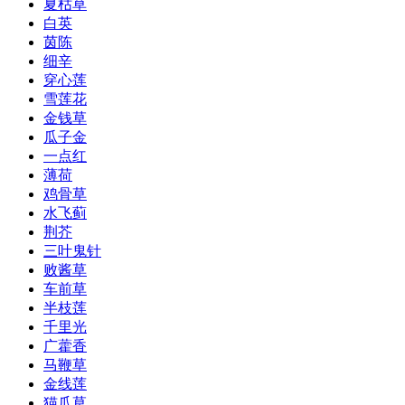
夏枯草
白英
茵陈
细辛
穿心莲
雪莲花
金钱草
瓜子金
一点红
薄荷
鸡骨草
水飞蓟
荆芥
三叶鬼针
败酱草
车前草
半枝莲
千里光
广藿香
马鞭草
金线莲
猫爪草