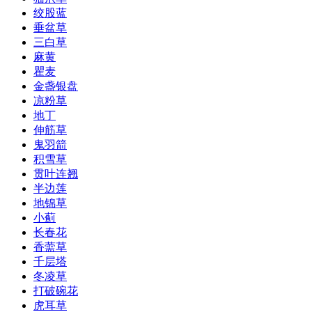
绞股蓝
垂盆草
三白草
麻黄
瞿麦
金盏银盘
凉粉草
地丁
伸筋草
鬼羽箭
积雪草
贯叶连翘
半边莲
地锦草
小蓟
长春花
香薷草
千层塔
冬凌草
打破碗花
虎耳草